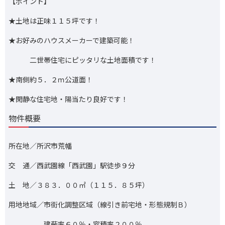
【ポイント】
★土地は正味１１５坪です！
★お好みのハウスメーカーで建築可能！
二世帯住宅にピッタリな土地面積です！
★南側約５．２ｍ公道面！
★閑静な住宅地・陽当たり良好です！
物件概要
所在地／所沢市荒幡
交 通／西武園線「西武園」駅徒歩９分
土 地／３８３．００㎡（１１５．８５坪）
用地地域／市街化調整区域（線引き前宅地・形態規制Ｂ）
建蔽率６０％・容積率２００％