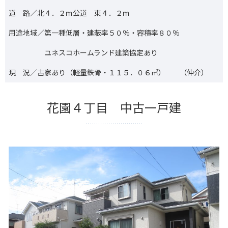
道 路／北４．２ｍ公道 東４．２ｍ
用途地域／第一種低層・建蔽率５０％・容積率８０％
ユネスコホームランド建築協定あり
現 況／古家あり（軽量鉄骨・１１５．０６㎡） （仲介）
花園４丁目 中古一戸建