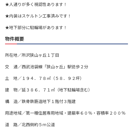
★人通りが多く視認性あります！
★内装はスケルトン工事済みです！
★地下部分に駐輪場があります！
物件概要
所在地／所沢狭山ヶ丘１丁目
交 通／西武池袋線「狭山ヶ丘」駅徒歩２分
土 地／１９４．７８㎡（５８．９２坪）
建 物／延３８６．７１㎡（地下駐輪場含む）
構 造／鉄骨鉄筋造地下１階付３階建
用途地域／第一種住居専用地域・建蔽率６０％・容積率２００％
道 路／北西側約５ｍ公道