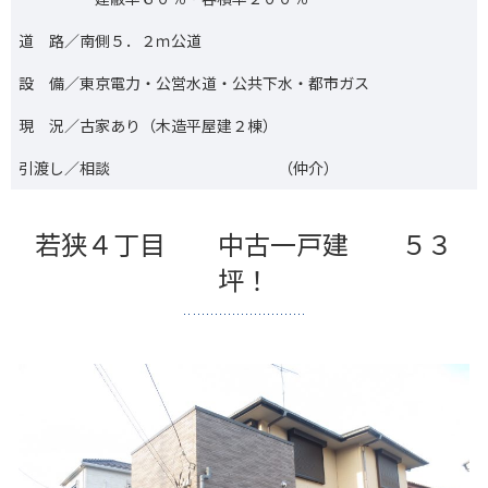
道 路／南側５．２ｍ公道
設 備／東京電力・公営水道・公共下水・都市ガス
現 況／古家あり（木造平屋建２棟）
引渡し／相談 （仲介）
若狭４丁目 中古一戸建 ５３
坪！