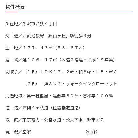
物件概要
所在地／所沢市若狭４丁目
交 通／西武池袋線「狭山ヶ丘」駅徒歩９分
土 地／１７７．４３㎡（５３．６７坪）
建 物／延１０６．１７㎡（木造２階建・平成１９年築）
間取り／（１Ｆ）ＬＤＫ１７．２帖・和８帖・ＵＢ・ＷＣ
（２Ｆ） 洋８×２・ゥォークインクローゼット
用途地域／第一種低層・建蔽率６０％・容積率１００％
道 路／西側４ｍ私道（位置指定道路）
設 備／東京電力・公営水道・公共下水・都市ガス
現 況／空家 （仲介）