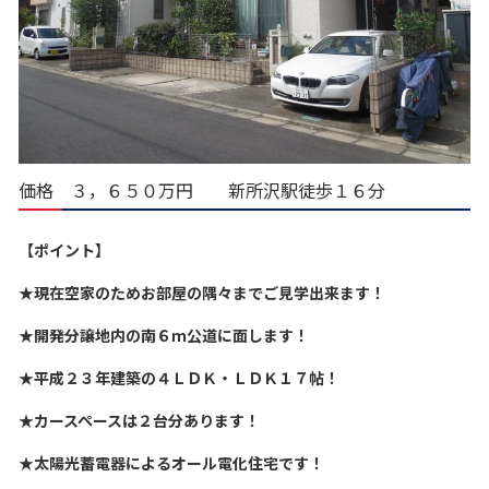
価格 ３，６５０万円 新所沢駅徒歩１６分
【ポイント】
★現在空家のためお部屋の隅々までご見学出来ます！
★開発分譲地内の南６ｍ公道に面します！
★
平成２３年建築の４ＬＤＫ・ＬＤＫ１７帖！
★
カースペースは２台分あります！
★
太陽光蓄電器によるオール電化住宅です！