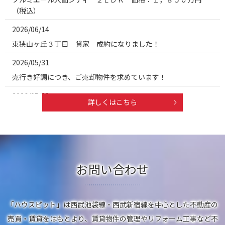
（税込）
2026/06/14
東狭山ヶ丘３丁目 貸家 成約になりました！
2026/05/31
売行き好調につき、ご売却物件を求めています！
2026/05/09
詳しくはこちら
狭山ヶ丘駅徒歩７分 売地：２，８８０万円
2026/05/04
東狭山ヶ丘貸一戸建 賃料変更：１６．８万円→１６．３万円
2026/05/03
お問い合わせ
若狭1丁目 新築分譲住宅のパースを追加しました！
2026/04/20
「ハウスピット」は西武池袋線・西武新宿線を中心とした不動産の
若狭１丁目 新築分譲住宅 価格：３８９０万円（税込）
売買・賃貸をはもとより、
賃貸物件の管理やリフォーム工事など不