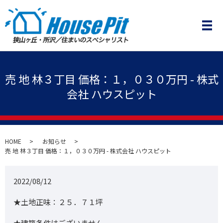
メ
売 地 林３丁目 価格：１，０３０万円 - 株式
会社 ハウスピット
HOME
お知らせ
売 地 林３丁目 価格：１，０３０万円 - 株式会社 ハウスピット
2022/08/12
★土地正味：２５．７１坪
★建築条件はございません