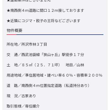
★南西側４ｍ道路に間口１２ｍ接しております
★近隣にコジマ・餃子の王将などございます
物件概要
所在地／所沢市林３丁目
交 通／西武池袋線「狭山ヶ丘」駅徒歩１７分
土 地／８５㎡（２５．７１坪） 地目／山林
用途地域／準住居地域・建ぺい率６０％・容積率２００％
道 路／南西側４ｍ位置指定道路（私道持分あり）
現 況／古家あり
取引態様／専任媒介