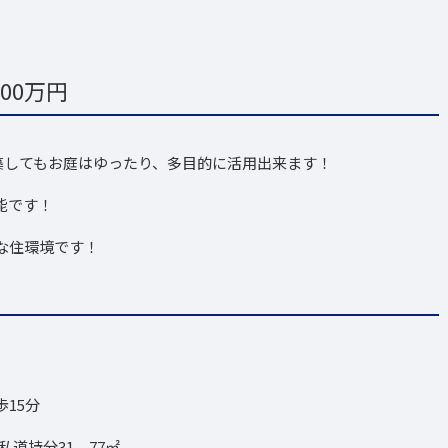
00万円
建築してもお庭はゆったり、多目的に活用出来ます！
能です！
な住環境です！
15分
私道持分31．77㎡