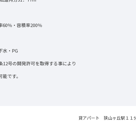
）
60％・容積率200％
）
下水・PG
条12号の開発許可を取得する事により
能です。
貸アパート 狭山ヶ丘駅１１