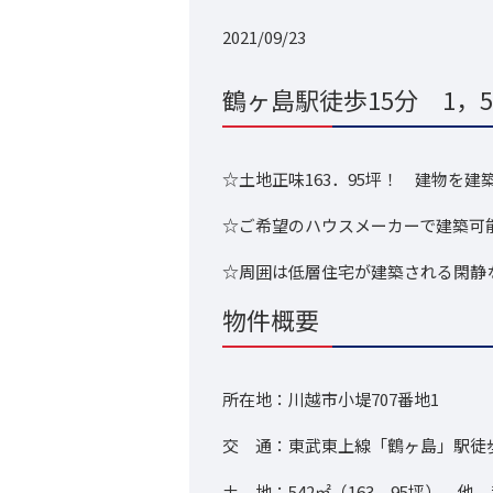
2021/09/23
鶴ヶ島駅徒歩15分 1，5
☆土地正味163．95坪！ 建物を
☆ご希望のハウスメーカーで建築可
☆周囲は低層住宅が建築される閑静
物件概要
所在地：川越市小堤707番地1
交 通：東武東上線「鶴ヶ島」駅徒歩
土 地：542㎡（163．95坪） 他、