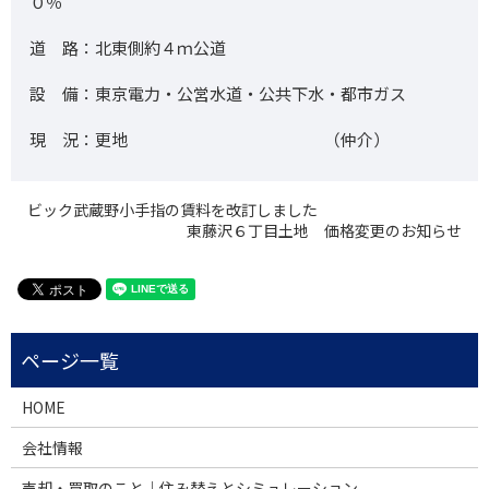
０％
道 路：北東側約４ｍ公道
設 備：東京電力・公営水道・公共下水・都市ガス
現 況：更地 （仲介）
ビック武蔵野小手指の賃料を改訂しました
東藤沢６丁目土地 価格変更のお知らせ
HOME
会社情報
売却・買取のこと｜住み替えとシミュレーション