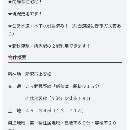
★閑静な住宅地！
★現況更地です！
★公営水道・本下水引込済み！（前面道路に都市ガス管あ
り）
★新秋津駅・所沢駅の２駅利用できます！
物件概要
所在地：所沢市上安松
交 通：ＪＲ武蔵野線「新秋津」駅徒歩１５分
西武池袋線「所沢」駅徒歩１９分
土 地：４５．３４㎡（１３．７１坪）
用途地域：第一種住居地域・建蔽率６０％・容積率２０