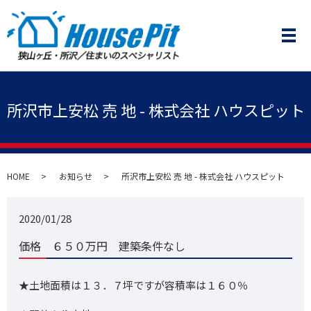
メ
所沢市上安松 売 地 - 株式会社 ハウスピット
HOME
お知らせ
所沢市上安松 売 地 - 株式会社 ハウスピット
2020/01/28
価格 ６５０万円 建築条件なし
★土地面積は１３．７坪ですが容積率は１６０％