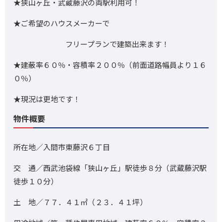
★狭山ヶ丘・武蔵藤沢の両駅利用可！
★ご希望のハウスメーカーで
フリープランで建築出来ます！
★建蔽率６０％・容積率２００％（前面道路幅員より１６
０％）
★現況は更地です！
物件概要
所在地／入間市東藤沢６丁目
交 通／西武池袋線「狭山ヶ丘」駅徒歩８分（武蔵藤沢駅
徒歩１０分）
土 地／７７．４１㎡（２３．４１坪）