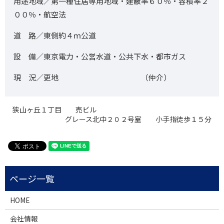
用途地域／第一種住居専用地域・建蔽率６０％・容積率２
００％・航空法
道 路／東側約４ｍ公道
設 備／東京電力・公営水道・公共下水・都市ガス
現 況／更地 （仲介）
狭山ヶ丘１丁目 売ビル
グレース北中２０２号室 小手指徒歩１５分
HOME
会社情報