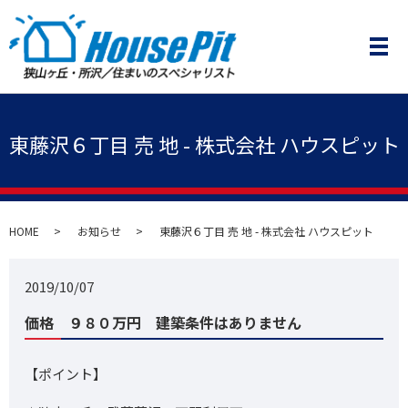
メ
東藤沢６丁目 売 地 - 株式会社 ハウスピット
HOME
お知らせ
東藤沢６丁目 売 地 - 株式会社 ハウスピット
2019/10/07
価格 ９８０万円 建築条件はありません
【ポイント】